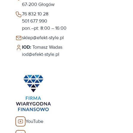
67-200
Głogów
76 832 10 28
501 677 990
pon.–pt: 8:00 – 16:00
sklep@efekt-style.pl
IOD:
Tomasz Wadas
iod@efekt-style.pl
YouTube