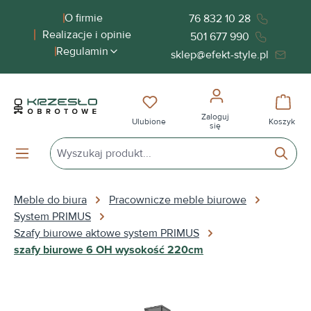
wnej zawartości
O firmie
76 832 10 28
Realizacje i opinie
501 677 990
Regulamin
sklep@efekt-style.pl
Masz 0 przedmioty na liście życ
Koszy
Zaloguj
Ulubione
Koszyk
się
Meble do biura
Pracownicze meble biurowe
System PRIMUS
Szafy biurowe aktowe system PRIMUS
szafy biurowe 6 OH wysokość 220cm
Pomiń galerię zdjęć