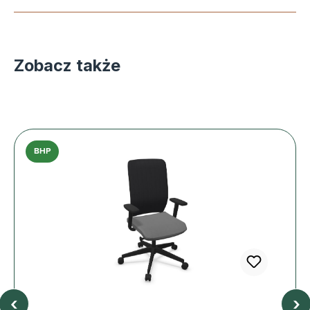
Zobacz także
BHP
‹
›