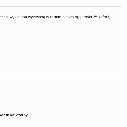
yczna, wyklejona wylewaną w formie pianką ogęstości 75 kg/m3,
kietnika: czarny.