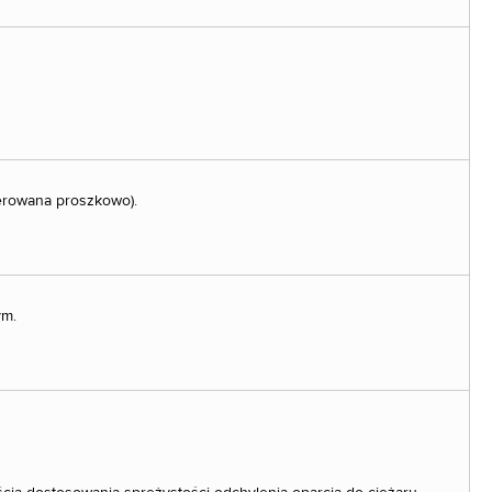
ierowana proszkowo).
ym.