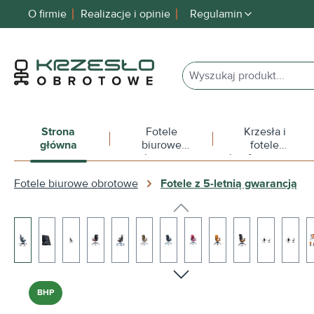
O firmie
Realizacje i opinie
Regulamin
 wyszukiwania
Przejdź do głównej nawigacji
Strona
Fotele
Krzesła i
główna
biurowe
fotele
obrotowe
konferencyjne
Fotele biurowe obrotowe
Fotele z 5-letnią gwarancją
Pomiń galerię zdjęć
BHP