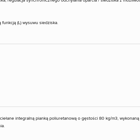
ska, regulacja synchronicznego odchylania oparcia / siedziska z możliwo
funkcją (L) wysuwu siedziska.
ściełane integralną pianką poliuretanową o gęstości 80 kg/m3, wykonan
ia.