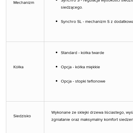
Synchro S - regulacja wysokości siedzi
Mechanizm
siedzącego.
Synchro SL - mechanizm S z dodatkową 
Standard - kółka twarde
Kółka
Opcja - kółka miękkie
Opcja - stopki teflonowe
Wykonane ze sklejki drzewa liściastego, wy
Siedzisko
zgniatanie oraz maksymalny komfort siedzen