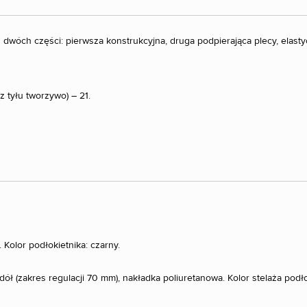
 dwóch części: pierwsza konstrukcyjna, druga podpierająca plecy, elast
 tyłu tworzywo) – 21.
 Kolor podłokietnika: czarny.
ł (zakres regulacji 70 mm), nakładka poliuretanowa. Kolor stelaża podło