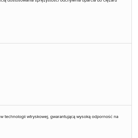
ścią dostosowania sprężystości odchylenia oparcia do ciężaru
ą w technologii wtryskowej, gwarantującą wysoką odporność na