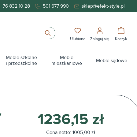
76 832 10 28
501 677 990
sklep@efekt-style.pl
Masz 0 przedmioty na liś
Koszy
Ulubione
Zaloguj się
Koszyk
Meble szkolne
Meble
Meble sądowe
i przedszkolne
mieszkaniowe
y
1236,15 zł
Cena netto: 1005,00 zł