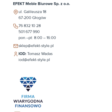
EFEKT Meble Biurowe Sp. z o.o.
ul. Galileusza 18
67-200
Głogów
76 832 10 28
501 677 990
pon.–pt: 8:00 – 16:00
sklep@efekt-style.pl
IOD:
Tomasz Wadas
iod@efekt-style.pl