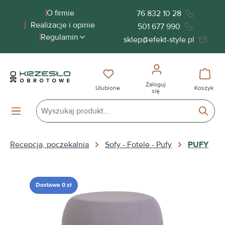
wnej zawartości
O firmie
76 832 10 28
Realizacje i opinie
501 677 990
Regulamin
sklep@efekt-style.pl
Masz 0 przedmioty na liście życ
Koszy
Zaloguj
Ulubione
Koszyk
się
Recepcja, poczekalnia
Sofy - Fotele - Pufy
PUFY
Pomiń galerię zdjęć
Dostawa 0 zł