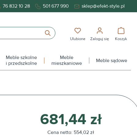
76 832 10 28
501 677 990
sklep@efekt-style.pl
Masz 0 przedmioty na liś
Koszy
Ulubione
Zaloguj się
Koszyk
Meble szkolne
Meble
Meble sądowe
i przedszkolne
mieszkaniowe
681,44 zł
Cena netto: 554,02 zł