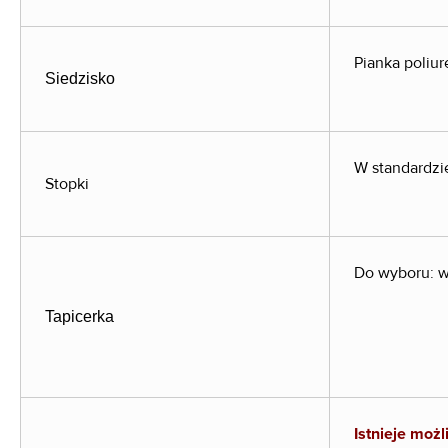
Pianka poliu
Siedzisko
W standardzi
Stopki
Do wyboru: w
Tapicerka
Istnieje moż