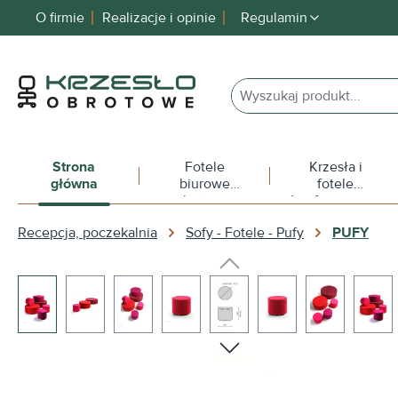
O firmie
Realizacje i opinie
Regulamin
 wyszukiwania
Przejdź do głównej nawigacji
Strona
Fotele
Krzesła i
główna
biurowe
fotele
obrotowe
konferencyjne
Recepcja, poczekalnia
Sofy - Fotele - Pufy
PUFY
Pomiń galerię zdjęć