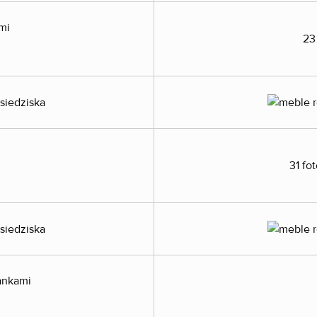
mi
23
31 fo
iankami