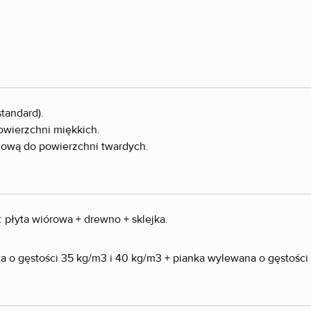
tandard).
owierzchni miękkich.
lcową do powierzchni twardych.
 płyta wiórowa + drewno + sklejka.
ęta o gęstości 35 kg/m3 i 40 kg/m3 + pianka wylewana o gęstośc