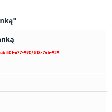
anką"
ianką
lub 501-677-990/ 518-746-929