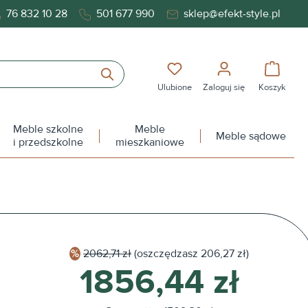
76 832 10 28
501 677 990
sklep@efekt-style.pl
Masz 0 przedmioty na liś
Koszy
Ulubione
Zaloguj się
Koszyk
Meble szkolne
Meble
Meble sądowe
i przedszkolne
mieszkaniowe
2062,71 zł
(oszczędzasz
206,27 zł)
1856,44 zł