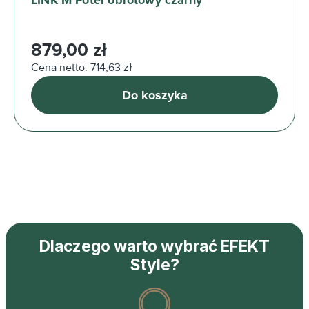
LINK M Fotel obrotowy czarny
Cena regularna:
879,00 zł
Cena netto: 714,63 zł
Do koszyka
Dlaczego warto wybrać EFEKT
Style?