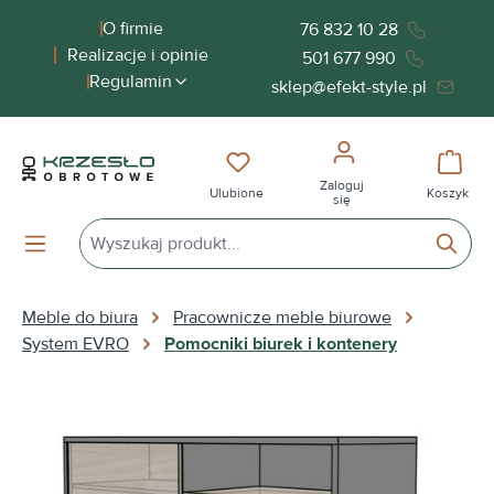
wnej zawartości
O firmie
76 832 10 28
Realizacje i opinie
501 677 990
Regulamin
sklep@efekt-style.pl
Masz 0 przedmioty na liście życ
Koszy
Zaloguj
Ulubione
Koszyk
się
Meble do biura
Pracownicze meble biurowe
System EVRO
Pomocniki biurek i kontenery
Pomiń galerię zdjęć