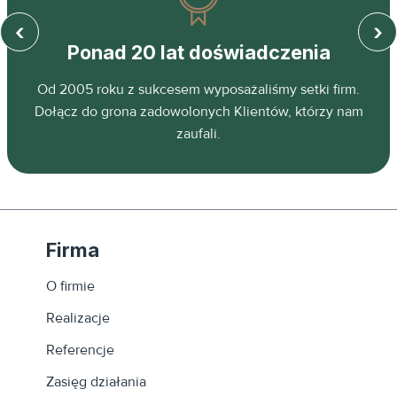
‹
›
Ponad 20 lat doświadczenia
z
Od 2005 roku z sukcesem wyposażaliśmy setki firm.
ń.
Dołącz do grona zadowolonych Klientów, którzy nam
zaufali.
Firma
O firmie
Realizacje
Referencje
Zasięg działania