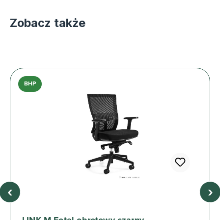
Zobacz także
BHP
‹
›