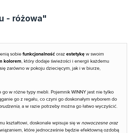
u - różowa"
cenią sobie
funkcjonalność
oraz
estetykę
w swoim
m kolorem
, który dodaje świeżości i energii każdemu
się zarówno w pokoju dziecięcym, jak i w biurze,
go w różne typy mebli. Pojemnik WINNY jest nie tylko
ąganie go z regału, co czyni go doskonałym wyborem do
brudzenia
, a w razie potrzeby można go łatwo wyczyścić.
emu kształtowi, doskonale wpisuje się w
nowoczesne oraz
ozwiązaniem, które jednocześnie będzie efektowną ozdobą