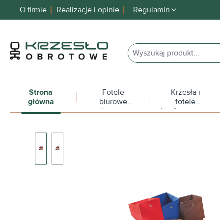
O firmie
Realizacje i opinie
Regulamin
 wyszukiwania
Przejdź do głównej nawigacji
Strona
Fotele
Krzesła i
główna
biurowe
fotele
obrotowe
konferencyjne
Pomiń galerię zdjęć