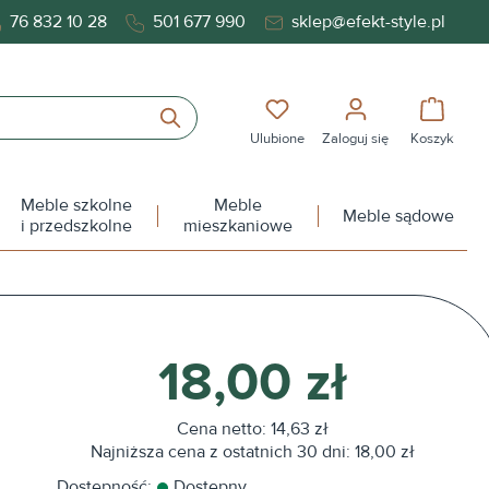
76 832 10 28
501 677 990
sklep@efekt-style.pl
Masz 0 przedmioty na liś
Koszy
Ulubione
Zaloguj się
Koszyk
Meble szkolne
Meble
Meble sądowe
i przedszkolne
mieszkaniowe
18,00 zł
Cena netto: 14,63 zł
Najniższa cena z ostatnich 30 dni: 18,00 zł
Dostępność:
Dostępny