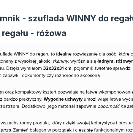
emnik - szuflada WINNY do regał
 regału - różowa
zuflada WINNY do regału to idealne rozwiązanie dla osób, które 
onany z wysokiej jakości
tkaniny
, wyróżnia się
ładnym, różowy
iu. Dzięki wymiarom
32x32x31 cm
, pojemnik świetnie sprawdzi 
 zabawki, dokumenty czy różnorodne akcesoria.
gn oraz kompaktowy kształt pozwalają na łatwe wkomponowanie 
eż bardzo praktyczny.
Wygodne uchwyty
umożliwiają łatwe wyci
przestrzeni. Dodatkowo, jego materiał zapewnia
odporność na za
wszechstronny produkt, który dzięki swojej kolorystyce i prost
ętrza
. Zamień bałagan w porządek i ciesz się funkcjonalnym r