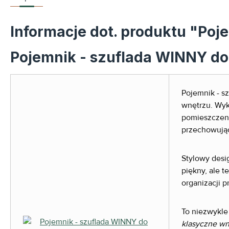
Informacje dot. produktu "Poj
Pojemnik - szuflada WINNY do
Pojemnik - s
wnętrzu. Wyk
pomieszczen
przechowując
Stylowy desi
piękny, ale t
organizacji 
To niezwykle 
klasyczne wn