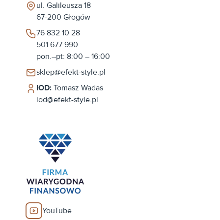
ul. Galileusza 18
67-200
Głogów
76 832 10 28
501 677 990
pon.–pt: 8:00 – 16:00
sklep@efekt-style.pl
IOD:
Tomasz Wadas
iod@efekt-style.pl
YouTube