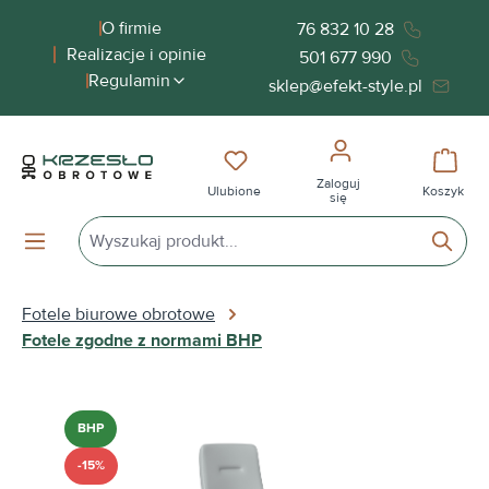
wnej zawartości
O firmie
76 832 10 28
Realizacje i opinie
501 677 990
Regulamin
sklep@efekt-style.pl
Masz 0 przedmioty na liście życ
Koszy
Zaloguj
Ulubione
Koszyk
się
Fotele biurowe obrotowe
Fotele zgodne z normami BHP
Pomiń galerię zdjęć
BHP
-15%