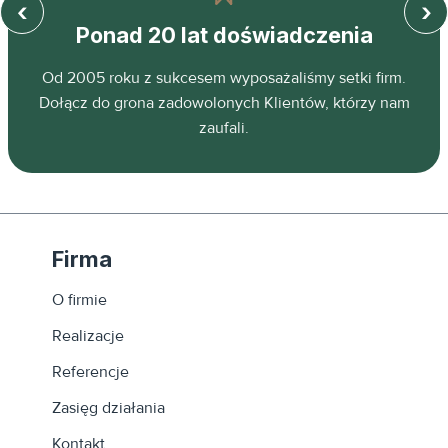
‹
›
Ponad 20 lat doświadczenia
z
Od 2005 roku z sukcesem wyposażaliśmy setki firm.
ń.
Dołącz do grona zadowolonych Klientów, którzy nam
zaufali.
Firma
O firmie
Realizacje
Referencje
Zasięg działania
Kontakt