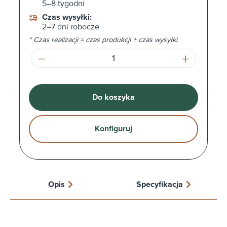
5–8 tygodni
Czas wysyłki:
2–7 dni robocze
* Czas realizacji = czas produkcji + czas wysyłki
Ilość produktu: Wprowadź żądaną ilość l
Do koszyka
Konfiguruj
Opis
Specyfikacja