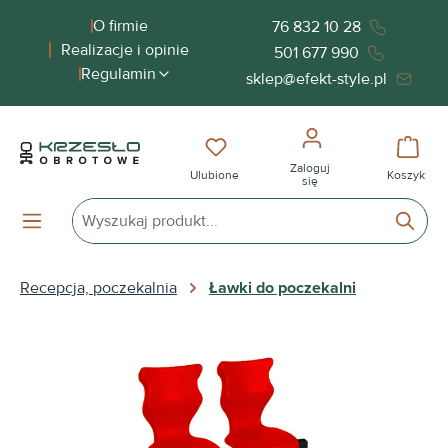
wnej zawartości
O firmie
76 832 10 28
Realizacje i opinie
501 677 990
Regulamin
sklep@efekt-style.pl
Masz 0 przedmioty na liście życ
Koszy
Zaloguj
Ulubione
Koszyk
się
Recepcja, poczekalnia
Ławki do poczekalni
Pomiń galerię zdjęć