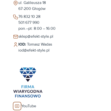
ul. Galileusza 18
67-200
Głogów
76 832 10 28
501 677 990
pon.–pt: 8:00 – 16:00
sklep@efekt-style.pl
IOD:
Tomasz Wadas
iod@efekt-style.pl
YouTube