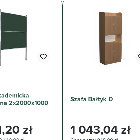
akademicka
Szafa Bałtyk D
ana 2x2000x1000
arna:
Cena regularna:
,20 zł
1 043,04 zł