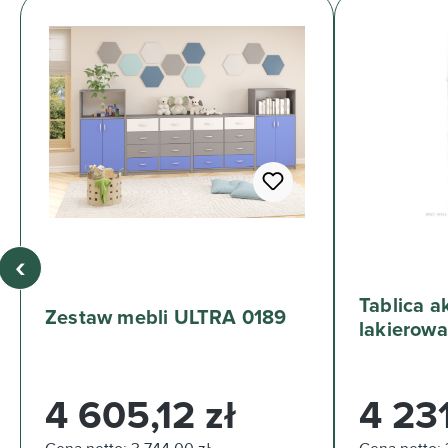
‹
Tablica 
Zestaw mebli ULTRA 0189
lakierow
Cena regularna:
Cena regul
4 605,12 zł
4 231