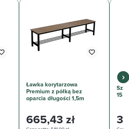
›
Ławka korytarzowa
Szaf
Premium z półką bez
15 z
oparcia długości 1,5m
Cena regularna:
Cena 
665,43 zł
33