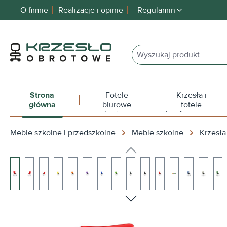
O firmie
Realizacje i opinie
Regulamin
 wyszukiwania
Przejdź do głównej nawigacji
Strona
Fotele
Krzesła i
główna
biurowe
fotele
obrotowe
konferencyjne
Meble szkolne i przedszkolne
Meble szkolne
Krzesła
Pomiń galerię zdjęć