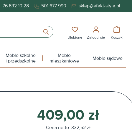
76 832 10 28
501 677 990
sklep@efekt-style.pl
Masz 0 przedmioty na liś
Koszy
Ulubione
Zaloguj się
Koszyk
Meble szkolne
Meble
Meble sądowe
i przedszkolne
mieszkaniowe
409,00 zł
Cena netto: 332,52 zł