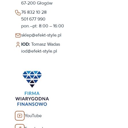
67-200
Głogów
76 832 10 28
501 677 990
pon.–pt: 8:00 – 16:00
sklep@efekt-style.pl
IOD:
Tomasz Wadas
iod@efekt-style.pl
YouTube