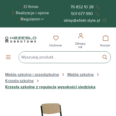
wnej zawartości
O firmie
76 832 10 28
Realizacje i opinie
501 677 990
Regulamin
sklep@efekt-style.pl
Masz 0 przedmioty na liście życ
Koszy
Zaloguj
Ulubione
Koszyk
się
Meble szkolne i przedszkolne
Meble szkolne
Krzesła szkolne
Krzesła szkolne z regulacją wysokości siedziska
Pomiń galerię zdjęć