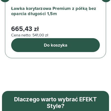
Ławka korytarzowa Premium z półką bez
oparcia długości 1,5m
Cena regularna:
665,43 zł
Cena netto: 541,00 zł
Do koszyka
Dlaczego warto wybrać EFEKT
Style?