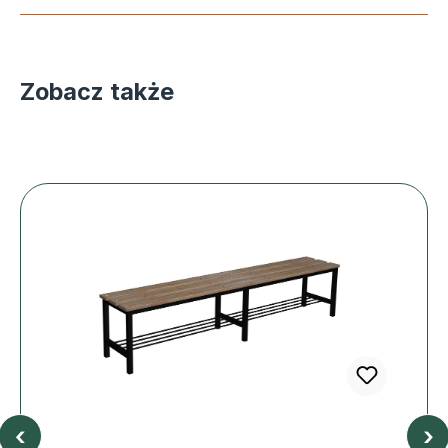
Zobacz także
‹
›