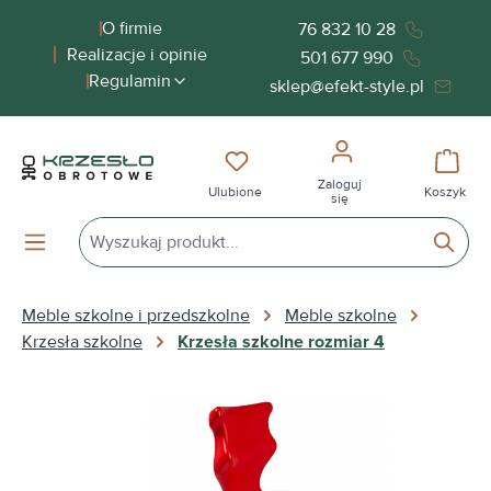
wnej zawartości
O firmie
76 832 10 28
Realizacje i opinie
501 677 990
Regulamin
sklep@efekt-style.pl
Masz 0 przedmioty na liście życ
Koszy
Zaloguj
Ulubione
Koszyk
się
Meble szkolne i przedszkolne
Meble szkolne
Krzesła szkolne
Krzesła szkolne rozmiar 4
Pomiń galerię zdjęć