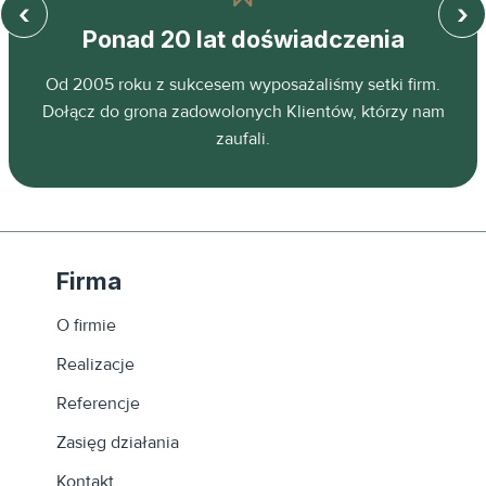
‹
›
Ponad 20 lat doświadczenia
z
Od 2005 roku z sukcesem wyposażaliśmy setki firm.
ń.
Dołącz do grona zadowolonych Klientów, którzy nam
zaufali.
Firma
O firmie
Realizacje
Referencje
Zasięg działania
Kontakt