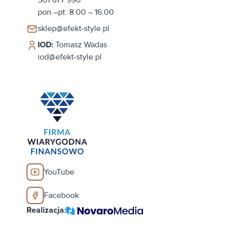
501 677 990
pon.–pt: 8:00 – 16:00
sklep@efekt-style.pl
IOD:
Tomasz Wadas
iod@efekt-style.pl
YouTube
Facebook
Realizacja: