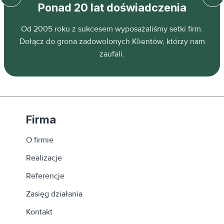
Ponad 20 lat doświadczenia
z
Od 2005 roku z sukcesem wyposażaliśmy setki firm.
ń.
Dołącz do grona zadowolonych Klientów, którzy nam
zaufali.
Firma
O firmie
Realizacje
Referencje
Zasięg działania
Kontakt