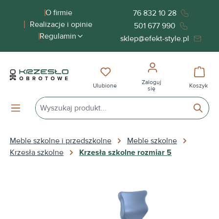
wnej zawartości
O firmie
76 832 10 28
Realizacje i opinie
501 677 990
Regulamin
sklep@efekt-style.pl
Masz 0 przedmioty na liście życ
Koszy
Zaloguj
Ulubione
Koszyk
się
Meble szkolne i przedszkolne
Meble szkolne
Krzesła szkolne
Krzesła szkolne rozmiar 5
Pomiń galerię zdjęć