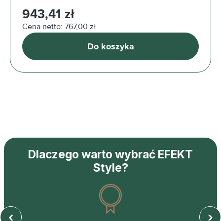
Cena regularna:
943,41 zł
Cena netto: 767,00 zł
Do koszyka
Dlaczego warto wybrać EFEKT
Style?
‹
›