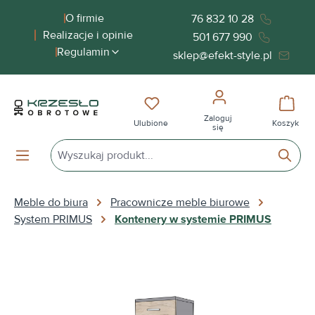
wnej zawartości
O firmie
76 832 10 28
Realizacje i opinie
501 677 990
Regulamin
sklep@efekt-style.pl
Masz 0 przedmioty na liście życ
Koszy
Zaloguj
Ulubione
Koszyk
się
Meble do biura
Pracownicze meble biurowe
System PRIMUS
Kontenery w systemie PRIMUS
Pomiń galerię zdjęć