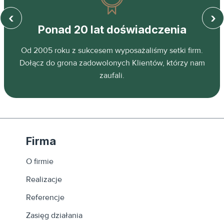
‹
›
Ponad 20 lat doświadczenia
z
Od 2005 roku z sukcesem wyposażaliśmy setki firm.
ń.
Dołącz do grona zadowolonych Klientów, którzy nam
zaufali.
Firma
O firmie
Realizacje
Referencje
Zasięg działania