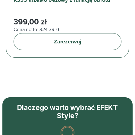
K553 krzesło beżowy z funkcją obrotu
Cena regularna:
399,00 zł
Cena netto: 324,39 zł
Zarezerwuj
Dlaczego warto wybrać EFEKT
Style?