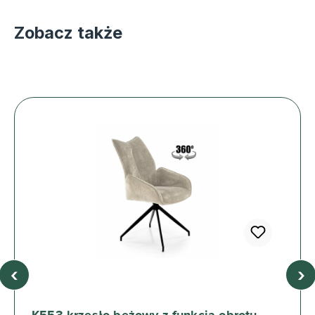
Zobacz także
‹
›