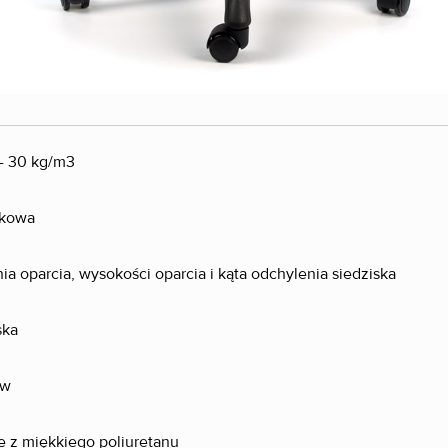
 - 30 kg/m3
tkowa
ia oparcia, wysokości oparcia i kąta odchylenia siedziska
ska
ów
 z miękkiego poliuretanu