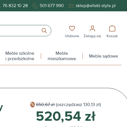
76 832 10 28
501 677 990
sklep@efekt-style.pl
Masz 0 przedmioty na liś
Koszy
Ulubione
Zaloguj się
Koszyk
Meble szkolne
Meble
Meble sądowe
i przedszkolne
mieszkaniowe
y
650,67 zł
(oszczędzasz
130,13 zł)
520,54 zł