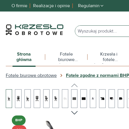
O firmie
Realizacje i opinie
Regulamin
 wyszukiwania
Przejdź do głównej nawigacji
Strona
Fotele
Krzesła i
główna
biurowe
fotele
obrotowe
konferencyjne
Fotele biurowe obrotowe
Fotele zgodne z normami BH
Pomiń galerię zdjęć
BHP