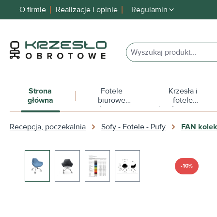
O firmie
Realizacje i opinie
Regulamin
 wyszukiwania
Przejdź do głównej nawigacji
Strona
Fotele
Krzesła i
główna
biurowe
fotele
obrotowe
konferencyjne
Recepcja, poczekalnia
Sofy - Fotele - Pufy
FAN kolek
Pomiń galerię zdjęć
-10%