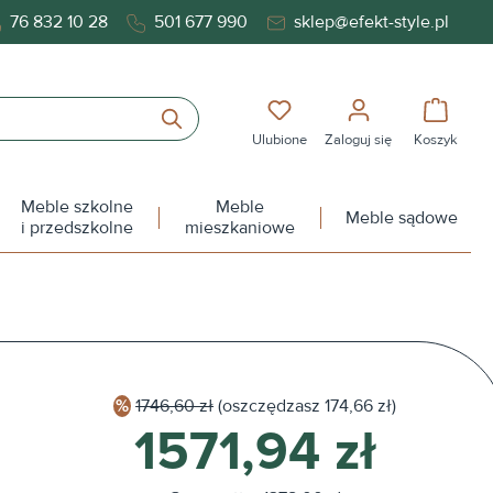
76 832 10 28
501 677 990
sklep@efekt-style.pl
Masz 0 przedmioty na liś
Koszy
Ulubione
Zaloguj się
Koszyk
Meble szkolne
Meble
Meble sądowe
i przedszkolne
mieszkaniowe
1746,60 zł
(oszczędzasz
174,66 zł)
1571,94 zł