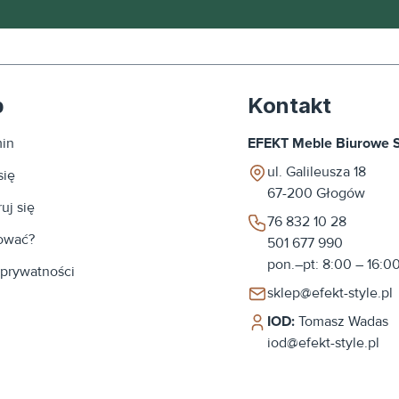
p
Kontakt
in
EFEKT Meble Biurowe Sp
ul. Galileusza 18
się
67-200
Głogów
uj się
76 832 10 28
ować?
501 677 990
pon.–pt: 8:00 – 16:0
 prywatności
sklep@efekt-style.pl
IOD:
Tomasz Wadas
iod@efekt-style.pl