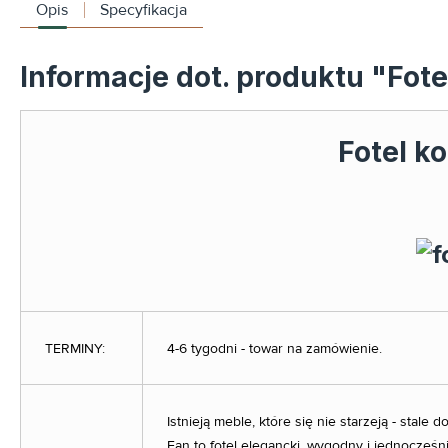
Opis
Specyfikacja
Informacje dot. produktu "Fot
Fotel k
TERMINY:
4-6 tygodni - towar na zamówienie.
Istnieją meble, które się nie starzeją - sta
Fan to fotel elegancki, wygodny i jednocześn