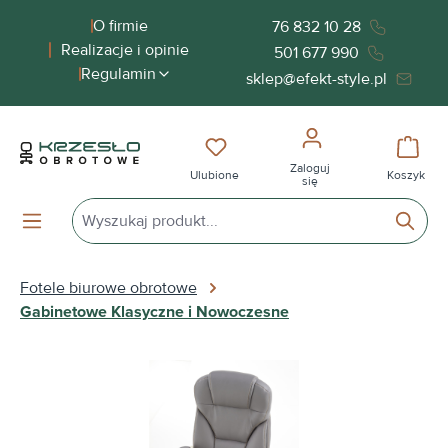
wnej zawartości
O firmie
76 832 10 28
Realizacje i opinie
501 677 990
Regulamin
sklep@efekt-style.pl
Masz 0 przedmioty na liście życ
Koszy
Zaloguj
Ulubione
Koszyk
się
Fotele biurowe obrotowe
Gabinetowe Klasyczne i Nowoczesne
Pomiń galerię zdjęć