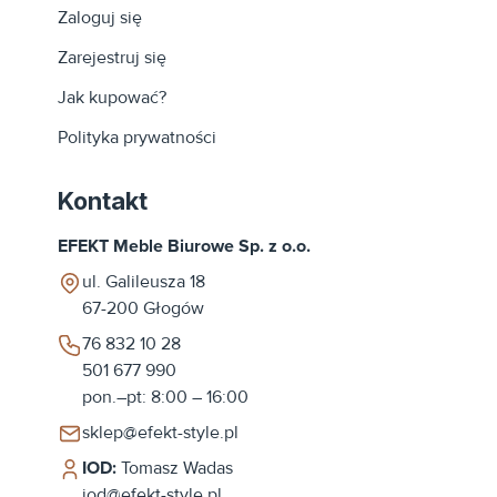
Zaloguj się
Zarejestruj się
Jak kupować?
Polityka prywatności
Kontakt
EFEKT Meble Biurowe Sp. z o.o.
ul. Galileusza 18
67-200
Głogów
76 832 10 28
501 677 990
pon.–pt: 8:00 – 16:00
sklep@efekt-style.pl
IOD:
Tomasz Wadas
iod@efekt-style.pl