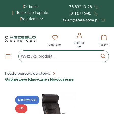
wnej zawartości
O firmie
76 832 10 28
Realizacje i opinie
501 677 990
Regulamin
sklep@efekt-style.pl
Masz 0 przedmioty na liście życ
Koszy
Zaloguj
Ulubione
Koszyk
się
Fotele biurowe obrotowe
Gabinetowe Klasyczne i Nowoczesne
Pomiń galerię zdjęć
Dostawa 0 zł
-18%