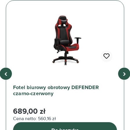
‹
›
Fotel biurowy obrotowy DEFENDER
czarno-czerwony
Cena regularna:
689,00 zł
Cena netto: 560,16 zł