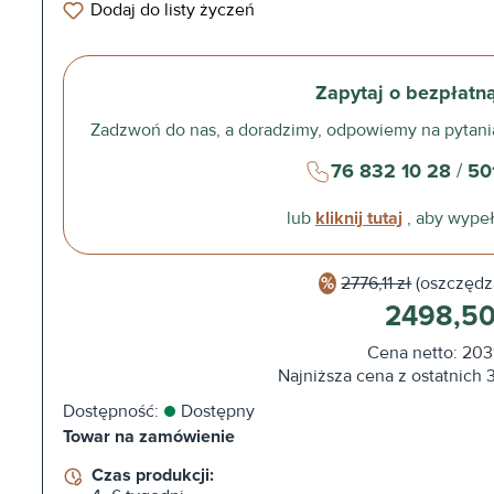
Dodaj do listy życzeń
Zapytaj o bezpłatn
Zadzwoń do nas, a doradzimy, odpowiemy na pytani
76 832 10 28
/
50
lub
kliknij tutaj
, aby wypeł
2776,11 zł
(oszczędz
2498,50
Cena netto: 203
Najniższa cena z ostatnich 3
Dostępność:
Dostępny
Towar na zamówienie
Czas produkcji: