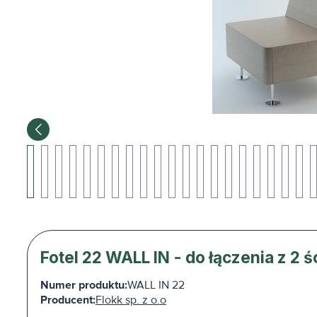
Fotel 22 WALL IN - do łączenia z 2 
Numer produktu:
WALL IN 22
Producent:
Flokk sp. z o.o