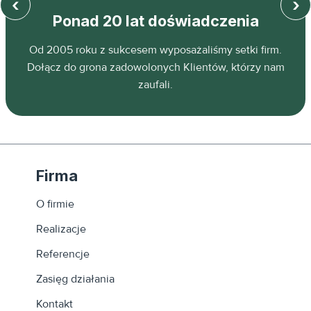
‹
›
Ponad 20 lat doświadczenia
z
Od 2005 roku z sukcesem wyposażaliśmy setki firm.
ń.
Dołącz do grona zadowolonych Klientów, którzy nam
zaufali.
Firma
O firmie
Realizacje
Referencje
Zasięg działania
Kontakt