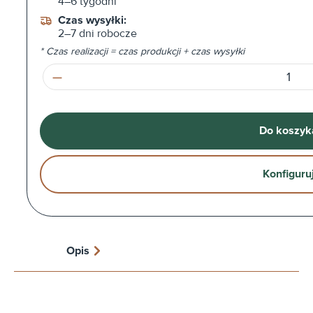
4–6 tygodni
Czas wysyłki:
2–7 dni robocze
* Czas realizacji = czas produkcji + czas wysyłki
Ilość produktu: Wprowadź żądaną ilość l
Do koszyk
Konfiguru
Opis