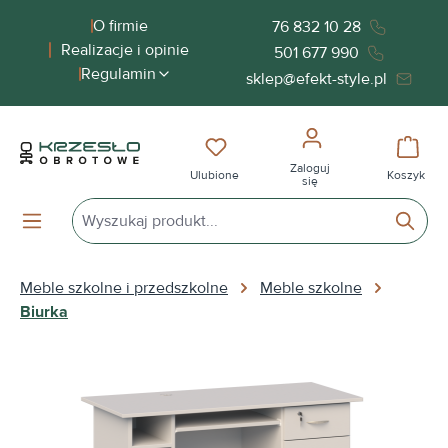
wnej zawartości
O firmie
76 832 10 28
Realizacje i opinie
501 677 990
Regulamin
sklep@efekt-style.pl
Masz 0 przedmioty na liście życ
Koszy
Zaloguj
Ulubione
Koszyk
się
Meble szkolne i przedszkolne
Meble szkolne
Biurka
Pomiń galerię zdjęć