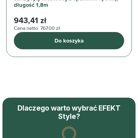
długość 1,8m
Cena regularna:
943,41 zł
Cena netto: 767,00 zł
Do koszyka
Dlaczego warto wybrać EFEKT
Style?