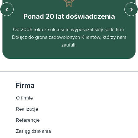
‹
›
Ponad 20 lat doświadczenia
z
Od 2005 roku z sukcesem wyposażaliśmy setki firm.
ń.
Dołącz do grona zadowolonych Klientów, którzy nam
zaufali.
Firma
O firmie
Realizacje
Referencje
Zasięg działania